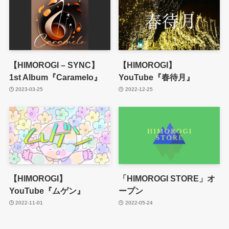
【HIMOROGI – SYNC】
【HIMOROGI】
1st Album『Caramelo』
YouTube『春待月』
2023-03-25
2022-12-25
【HIMOROGI】
「HIMOROGI STORE」オ
YouTube『ムゲン』
ープン
2022-11-01
2022-05-24