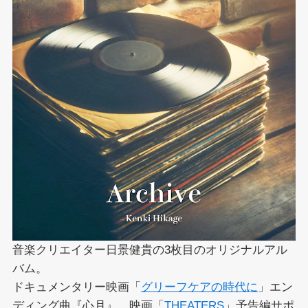
音楽クリエイター日景健貴の3枚目のオリジナルアル
バム。
ドキュメンタリー映画「
グリーフケアの時代に
」エン
ディング曲『心月』、映画「
THEATERS
」予告編サポ