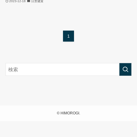
2023-12-18
日景健貴
1
©
HIMOROGI.