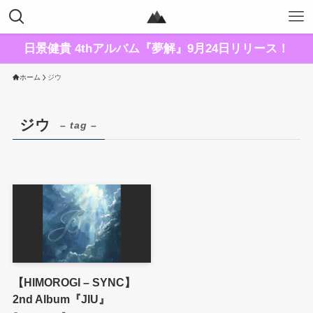
日景健貴 4thアルバム『夢解』9月24日リリース！
ホーム
ジウ
ジウ
– tag –
【HIMOROGI – SYNC】
2nd Album『JIU』